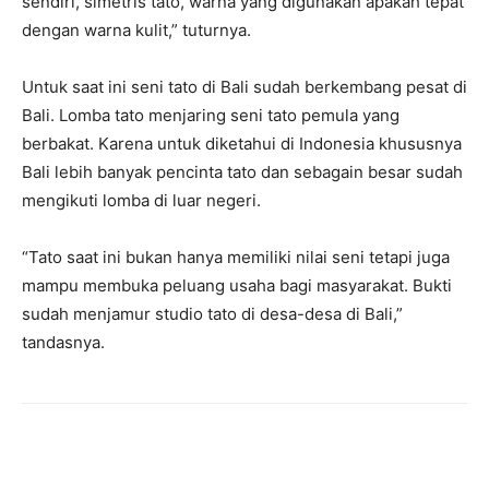
sendiri, simetris tato, warna yang digunakan apakah tepat
dengan warna kulit,” tuturnya.
Untuk saat ini seni tato di Bali sudah berkembang pesat di
Bali. Lomba tato menjaring seni tato pemula yang
berbakat. Karena untuk diketahui di Indonesia khususnya
Bali lebih banyak pencinta tato dan sebagain besar sudah
mengikuti lomba di luar negeri.
“Tato saat ini bukan hanya memiliki nilai seni tetapi juga
mampu membuka peluang usaha bagi masyarakat. Bukti
sudah menjamur studio tato di desa-desa di Bali,”
tandasnya.
Facebook
Twitter
Pinterest
Wh