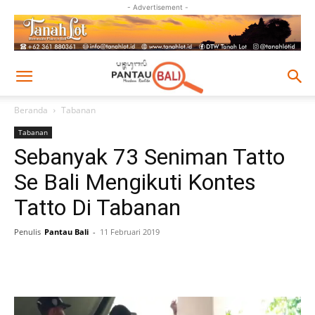
- Advertisement -
Beranda
Tabanan
Tabanan
Sebanyak 73 Seniman Tatto
Se Bali Mengikuti Kontes
Tatto Di Tabanan
Penulis
Pantau Bali
-
11 Februari 2019
Facebook
Twitter
Pinterest
Wh