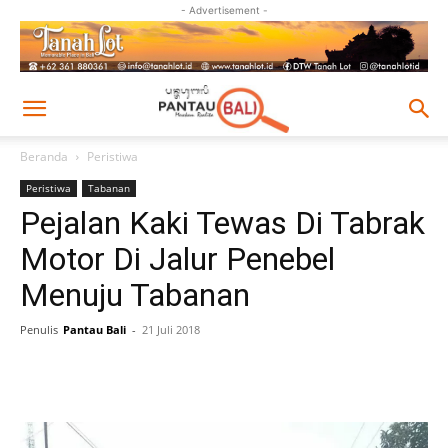
- Advertisement -
Beranda
Peristiwa
Peristiwa
Tabanan
Pejalan Kaki Tewas Di Tabrak
Motor Di Jalur Penebel
Menuju Tabanan
Penulis
Pantau Bali
-
21 Juli 2018
Facebook
Twitter
Pinterest
Wh