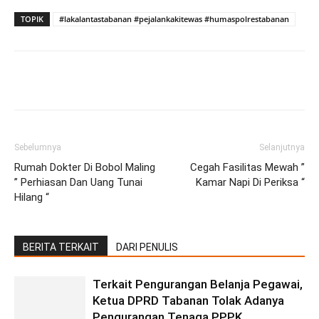
TOPIK
#lakalantastabanan #pejalankakitewas #humaspolrestabanan
Facebook
Twitter
Pinterest
Wh
Sebelumnya
Selanjutnya
Rumah Dokter Di Bobol Maling
Cegah Fasilitas Mewah ”
” Perhiasan Dan Uang Tunai
Kamar Napi Di Periksa “
Hilang “
BERITA TERKAIT
DARI PENULIS
Terkait Pengurangan Belanja Pegawai,
Ketua DPRD Tabanan Tolak Adanya
Pengurangan Tenaga PPPK