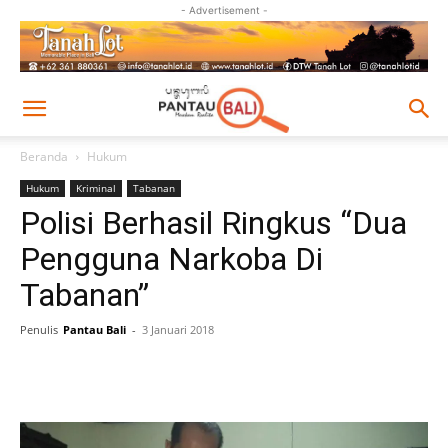
- Advertisement -
Beranda
Hukum
Hukum
Kriminal
Tabanan
Polisi Berhasil Ringkus “Dua
Pengguna Narkoba Di
Tabanan”
Penulis
Pantau Bali
-
3 Januari 2018
Facebook
Twitter
Pinterest
Wh