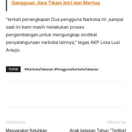
Gangguan Jiwa Tikam Istri dan Mertua
“terkait penangkapan Dua pengguna Narkoba ini ,sampai
saat ini kami masih melakukan proses
pengembangan,untuk mengungkap sindikat
penyalahgunaan narkoba lainnya,” tegas AKP Losa Lusi
Araujo.
TOPIK
#NarkobaTabanan #PenggunaNarkobaTabanan
Facebook
Twitter
Pinterest
Wh
Sebelumnya
Selanjutnya
Masyarakat Keluhkan
Anak belasan Tahun “Terlibat