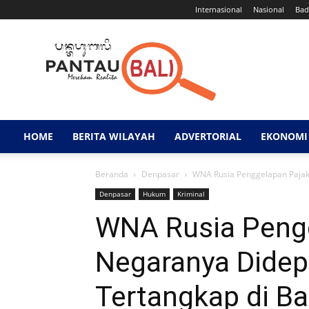
Internasional
Nasional
Bad
Pantau
Bali
HOME
BERITA WILAYAH
ADVERTORIAL
EKONOMI 
Beranda
Denpasar
WNA Rusia Penggelapan Pajak 
Denpasar
Hukum
Kriminal
WNA Rusia Pengg
Negaranya Didep
Tertangkap di Ba