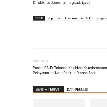
Direktorat Jenderal Imigrasi.
(jas)
TOPIK
deportasi
kemenkumham bali
penggela
Facebook
Twitter
Pint
Sebelumnya
Pasien RSUD Tabanan Keluhkan Keterlambatan
Pelayanan, Ini Kata Direktur Rumah Sakit
BERITA TERKAIT
DARI PENULIS