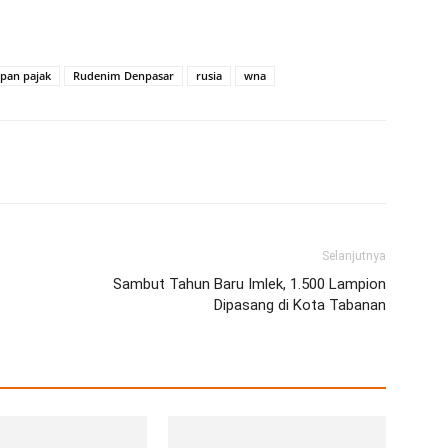
pan pajak
Rudenim Denpasar
rusia
wna
erest
WhatsApp
Telegram
Email
Selanjutnya
Sambut Tahun Baru Imlek, 1.500 Lampion
Dipasang di Kota Tabanan