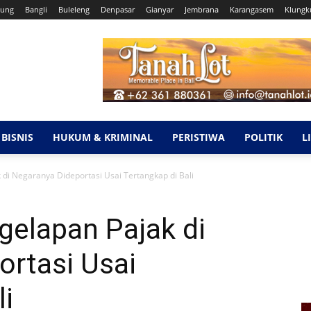
ung
Bangli
Buleleng
Denpasar
Gianyar
Jembrana
Karangasem
Klungk
BISNIS
HUKUM & KRIMINAL
PERISTIWA
POLITIK
L
di Negaranya Dideportasi Usai Tertangkap di Bali
elapan Pajak di
ortasi Usai
li