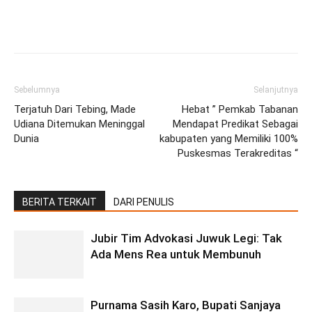
Facebook
Twitter
Pinterest
Wh
Sebelumnya
Selanjutnya
Terjatuh Dari Tebing, Made
Hebat ” Pemkab Tabanan
Udiana Ditemukan Meninggal
Mendapat Predikat Sebagai
Dunia
kabupaten yang Memiliki 100%
Puskesmas Terakreditas “
BERITA TERKAIT
DARI PENULIS
Jubir Tim Advokasi Juwuk Legi: Tak
Ada Mens Rea untuk Membunuh
Purnama Sasih Karo, Bupati Sanjaya