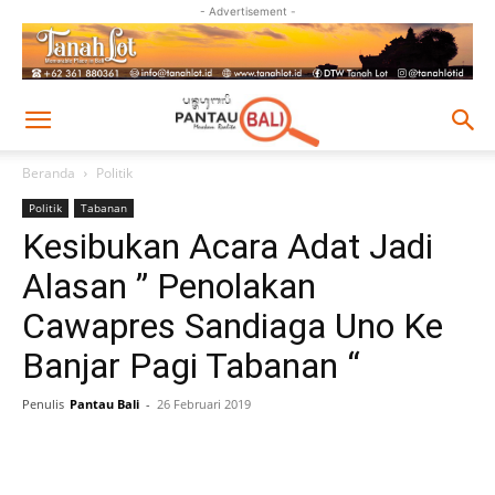
- Advertisement -
Beranda
Politik
Politik
Tabanan
Kesibukan Acara Adat Jadi
Alasan ” Penolakan
Cawapres Sandiaga Uno Ke
Banjar Pagi Tabanan “
Penulis
Pantau Bali
-
26 Februari 2019
Facebook
Twitter
Pinterest
Wh